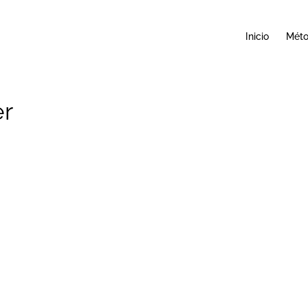
Inicio
Mét
er