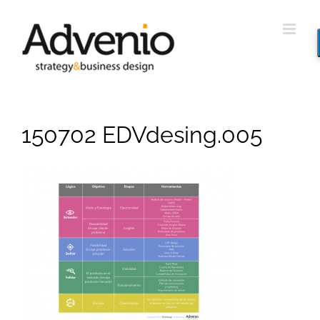
Saltar
al
contenido
150702 EDVdesing.005