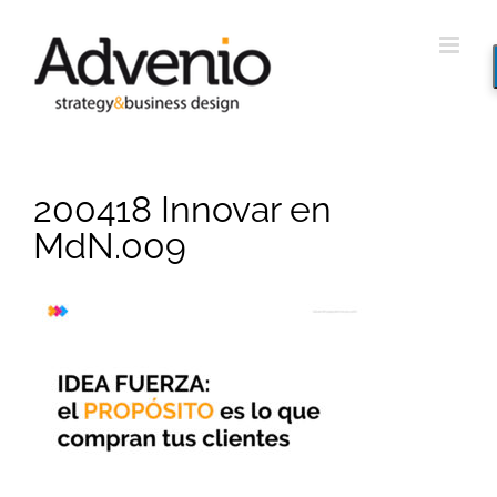
Saltar
al
contenido
200418 Innovar en
MdN.009