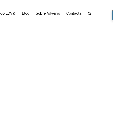
odo EDV©
Blog
Sobre Advenio
Contacta