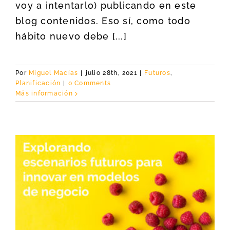
voy a intentarlo) publicando en este
blog contenidos. Eso sí, como todo
hábito nuevo debe [...]
Por
Miguel Macías
|
julio 28th, 2021
|
Futuros
,
Planificación
|
0 Comments
Más información