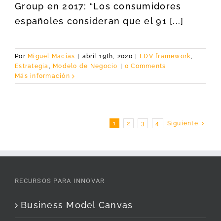
Group en 2017: “Los consumidores
españoles consideran que el 91 [...]
Por
Miguel Macías
|
abril 19th, 2020
|
EDV framework
,
Estrategia
,
Modelo de Negocio
|
0 Comments
Más información
1
2
3
4
Siguiente
RECURSOS PARA INNOVAR
Business Model Canvas