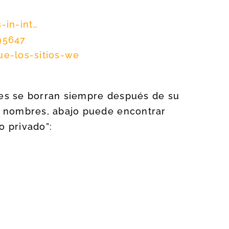
in-int…
95647
ue-los-sitios-we
es se borran siempre después de su
s nombres, abajo puede encontrar
 privado”: