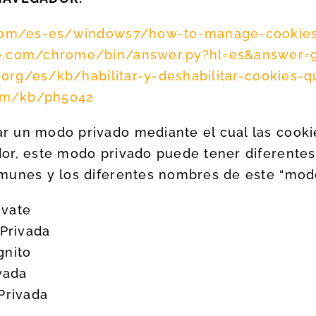
.com/es-es/windows7/how-to-manage-cookies-
le.com/chrome/bin/answer.py?hl=es&answer=
a.org/es/kb/habilitar-y-deshabilitar-cookies-q
com/kb/ph5042
r un modo privado mediante el cual las cooki
or, este modo privado puede tener diferente
munes y los diferentes nombres de este “modo
ivate
 Privada
gnito
vada
Privada