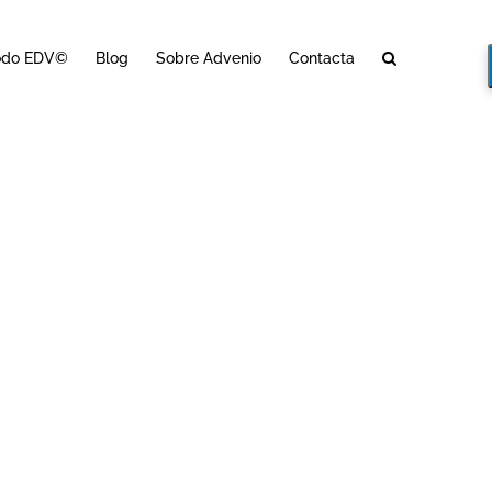
odo EDV©
Blog
Sobre Advenio
Contacta