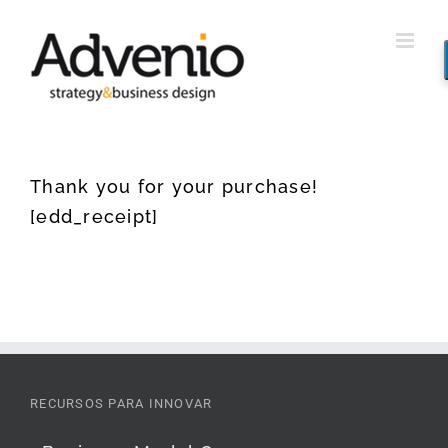
Saltar
al
contenido
Thank you for your purchase!
[edd_receipt]
RECURSOS PARA INNOVAR