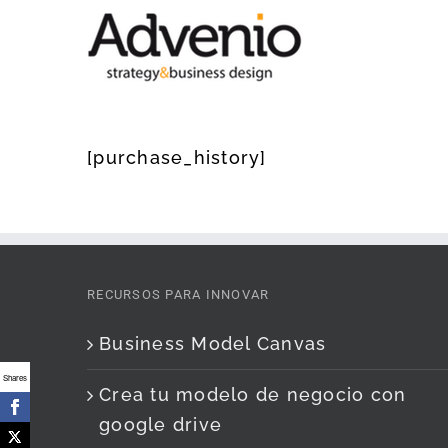
Saltar
al
contenido
[purchase_history]
RECURSOS PARA INNOVAR
Business Model Canvas
Shares
Crea tu modelo de negocio con
google drive