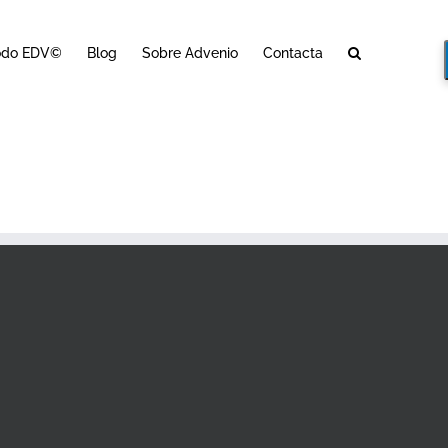
odo EDV©
Blog
Sobre Advenio
Contacta