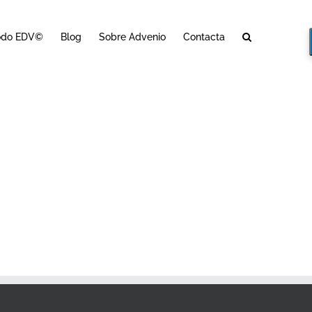
odo EDV©
Blog
Sobre Advenio
Contacta