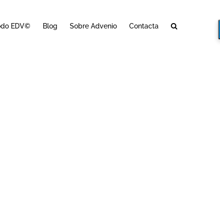
odo EDV©
Blog
Sobre Advenio
Contacta