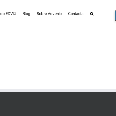
odo EDV©
Blog
Sobre Advenio
Contacta