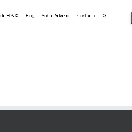
odo EDV©
Blog
Sobre Advenio
Contacta