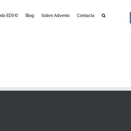
odo EDV©
Blog
Sobre Advenio
Contacta