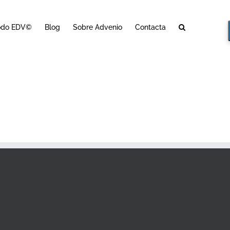
odo EDV©
Blog
Sobre Advenio
Contacta