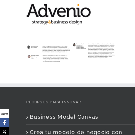
Saltar
al
contenido
RECURSOS PARA INNOVAR
Shares
Business Model Canvas
Crea tu modelo de negocio con