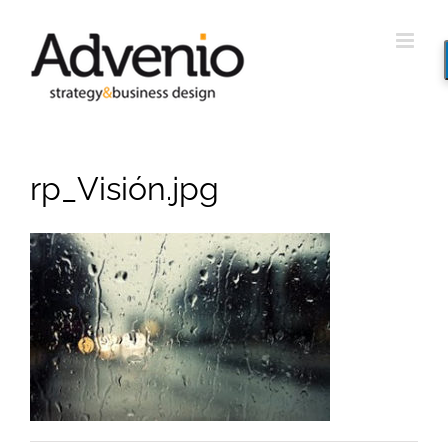
Saltar
al
contenido
rp_Visión.jpg