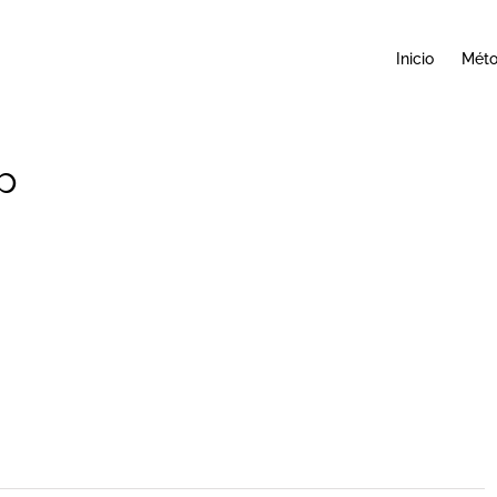
Inicio
Mét
p