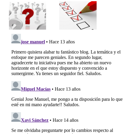
a
Valida tu
a
propuesta
ar
de valor:
o
hipótesis y
o
experimentos
de tu startup