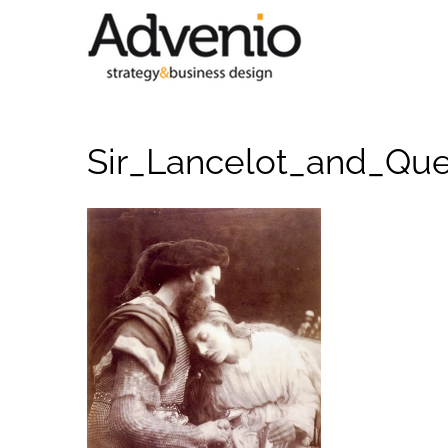
Saltar
al
contenido
Sir_Lancelot_and_Qu