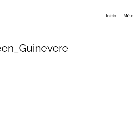
Inicio
Mét
een_Guinevere