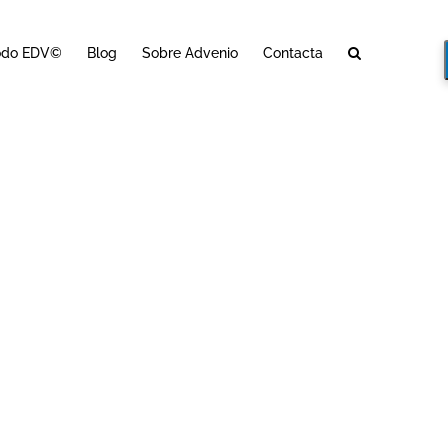
odo EDV©
Blog
Sobre Advenio
Contacta