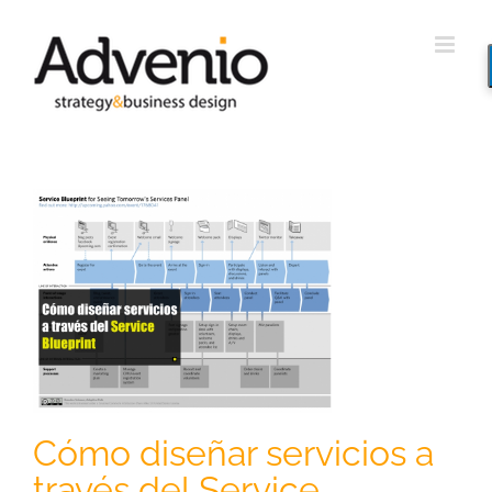
Saltar
al
contenido
s
Cómo diseñar servicios a
través del Service