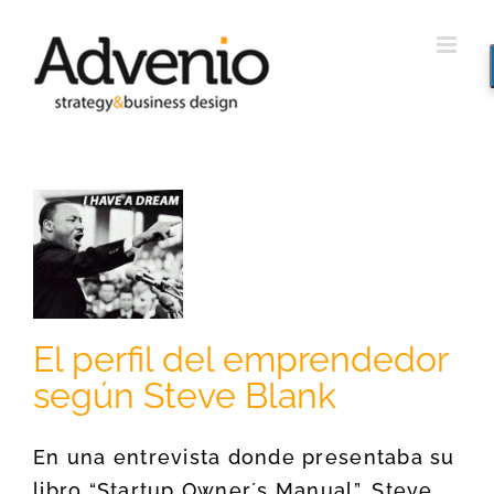
Saltar
al
contenido
l
or
e
El perfil del emprendedor
según Steve Blank
En una entrevista donde presentaba su
libro “Startup Owner´s Manual”, Steve