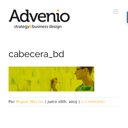
Saltar
al
contenido
cabecera_bd
Por
Miguel Macías
|
junio 16th, 2015
|
0 Comments