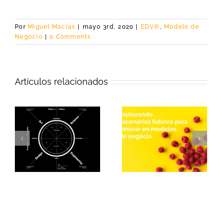
Por
Miguel Macías
|
mayo 3rd, 2020
|
EDV©
,
Modelo de
Negocio
|
0 Comments
Artículos relacionados
e
De la oportunidad
Empieza tu
o
a la exploración de
modelo de
escenarios futuros
negocio por el para
para innovar
qué, el propósito