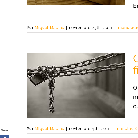
En
Por
Miguel Macías
|
noviembre 25th, 2011
|
financiac
f
uada
O
para tu
m
c
Por
Miguel Macías
|
noviembre 4th, 2011
|
financiaci
Shares