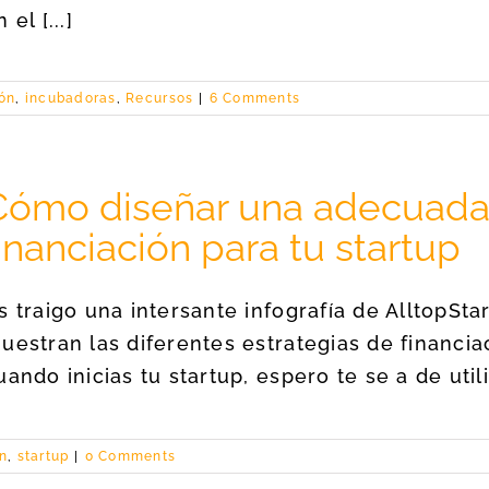
 el [...]
ión
,
incubadoras
,
Recursos
|
6 Comments
Cómo diseñar una adecuada 
inanciación para tu startup
s traigo una intersante infografía de AlltopSta
uestran las diferentes estrategias de financi
uando inicias tu startup, espero te se a de util
ón
,
startup
|
0 Comments