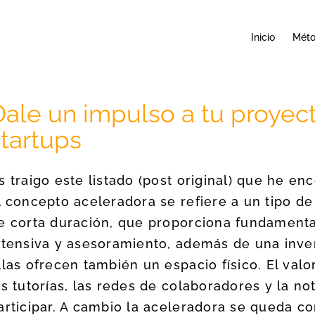
Inicio
Mét
Dale un impulso a tu proyec
startups
s traigo este listado (post original) que he e
l concepto aceleradora se refiere a un tipo d
e corta duración, que proporciona fundament
ntensiva y asesoramiento, además de una inver
llas ofrecen también un espacio físico. El val
as tutorías, las redes de colaboradores y la n
articipar. A cambio la aceleradora se queda co