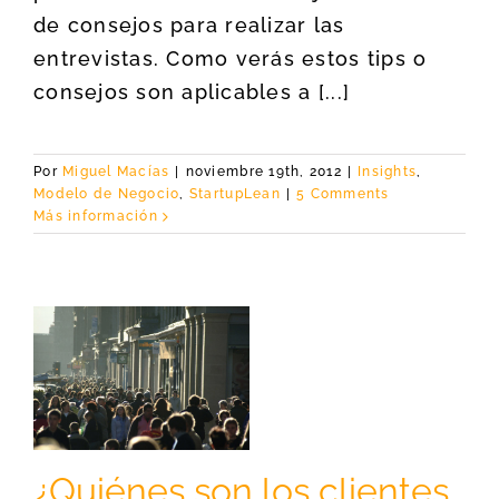
de consejos para realizar las
entrevistas. Como verás estos tips o
consejos son aplicables a [...]
Por
Miguel Macías
|
noviembre 19th, 2012
|
Insights
,
Modelo de Negocio
,
StartupLean
|
5 Comments
Más información
p?
¿Quiénes son los clientes