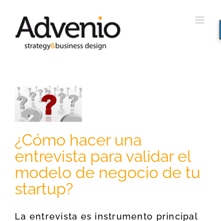
Saltar
al
contenido
r
ta
el
e
tu
¿Cómo hacer una
entrevista para validar el
modelo de negocio de tu
startup?
La entrevista es instrumento principal