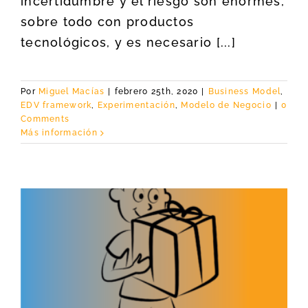
incertidumbre y el riesgo son enormes,
sobre todo con productos
tecnológicos, y es necesario [...]
Por
Miguel Macías
|
febrero 25th, 2020
|
Business Model
,
EDV framework
,
Experimentación
,
Modelo de Negocio
|
0
Comments
Más información