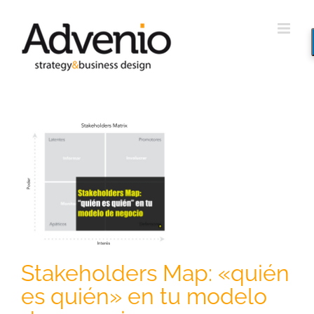
Saltar
al
contenido
u
Stakeholders Map: «quién
es quién» en tu modelo