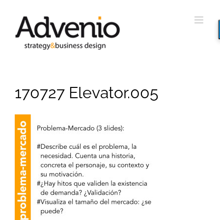
Saltar
al
contenido
170727 Elevator.005