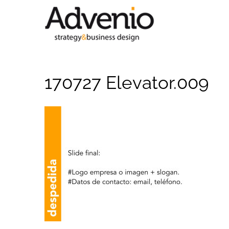
Saltar
al
contenido
170727 Elevator.009