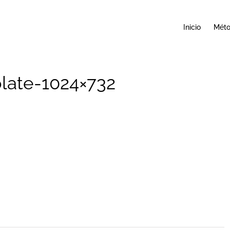
Inicio
Mét
late-1024×732