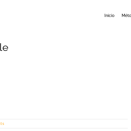
Inicio
Mét
le
ts