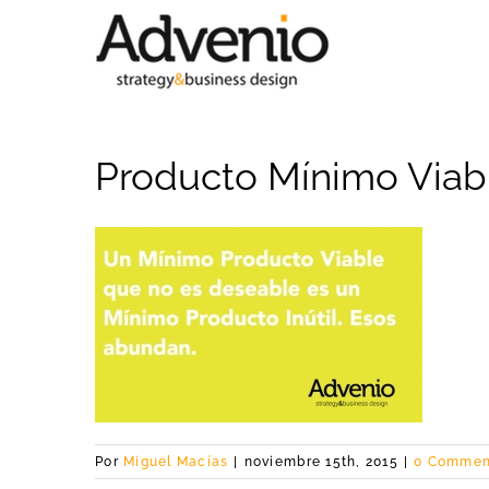
Saltar
al
contenido
Producto Mínimo Viab
Por
Miguel Macías
|
noviembre 15th, 2015
|
0 Commen