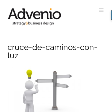
Saltar
al
contenido
cruce-de-caminos-con-
luz