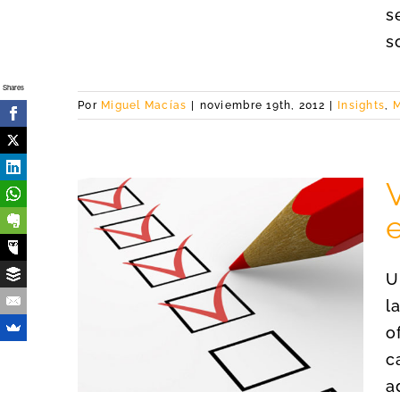
s
s
Shares
Por
Miguel Macías
|
noviembre 19th, 2012
|
Insights
,
M
V
U
hipótesis
l
rtup
o
c
a