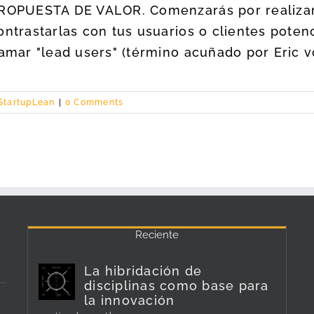
ROPUESTA DE VALOR. Comenzarás por realizart
ontrastarlas con tus usuarios o clientes poten
lamar "lead users" (término acuñado por Eric von
StartupLean
|
0 Comments
Reciente
La hibridación de
disciplinas como base para
la innovación