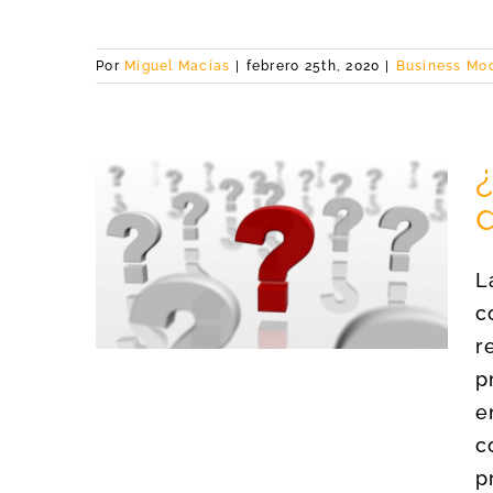
Por
Miguel Macías
|
febrero 25th, 2020
|
Business Mo
a para
o de tu
L
c
r
p
e
c
p