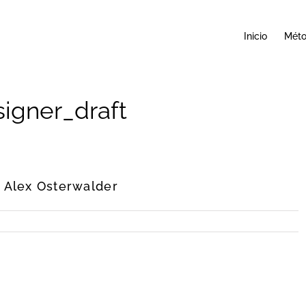
Inicio
Mét
igner_draft
e Alex Osterwalder