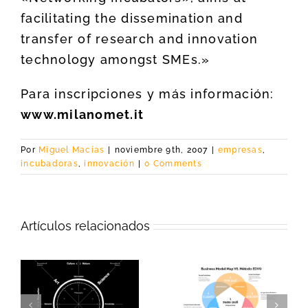
facilitating the dissemination and
transfer of research and innovation
technology amongst SMEs.»
Para inscripciones y más información:
www.milanomet.it
Por
Miguel Macías
|
noviembre 9th, 2007
|
empresas
,
incubadoras
,
innovación
|
0 Comments
Artículos relacionados
e
EDV©, nueva
¿Cuál es el camino