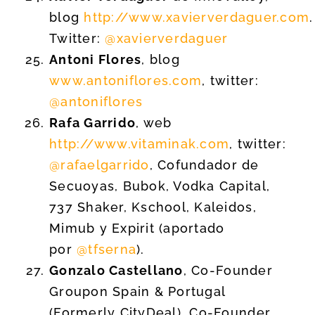
blog
http://www.xavierverdaguer.com
.
Twitter:
@xavierverdaguer
Antoni Flores
, blog
www.antoniflores.com
, twitter:
@antoniflores
Rafa Garrido
, web
http://www.vitaminak.com
, twitter:
@rafaelgarrido
, Cofundador de
Secuoyas, Bubok, Vodka Capital,
737 Shaker, Kschool, Kaleidos,
Mimub y Expirit (aportado
por
@tfserna
).
Gonzalo Castellano
, Co-Founder
Groupon Spain & Portugal
(Formerly CityDeal), Co-Founder