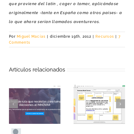
que proviene del latín , coger o tomar, aplicándose
originalmente -tanto en España como otros países- a
lo que ahora serían llamados aventureros.
Por
Miguel Macías
|
diciembre 19th, 2012
|
Recursos
|
7
Comments
Artículos relacionados
Dale un impulso a
Crea tu business
tu proyecto:
model canvas con
aceleradoras de
google docs
startups