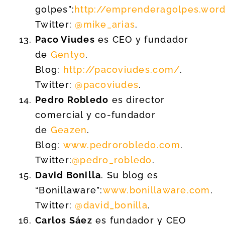
golpes”:
http://emprenderagolpes.wor
Twitter:
@mike_arias
.
Paco Viudes
es CEO y fundador
de
Gentyo
.
Blog:
http://pacoviudes.com/
.
Twitter:
@pacoviudes
.
Pedro Robledo
es director
comercial y co-fundador
de
Geazen
.
Blog:
www.pedrorobledo.com
.
Twitter:
@pedro_robledo
.
David Bonilla
. Su blog es
“Bonillaware”:
www.bonillaware.com
.
Twitter:
@david_bonilla
.
Carlos Sáez
es fundador y CEO