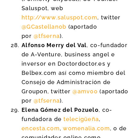
Saluspot, web
http://www.saluspot.com
, twitter
@GCastellanob
(aportado
por
@tfserna
).
Alfonso Merry del Val
, co-fundador
de A-Venture, business angel e
inversor en Doctordoctor.es y
Belbex.com así como miembro del
Consejo de Administración de
Groupon, twitter
@amv00
(aportado
por
@tfserna
).
Elena Gómez del Pozuelo
, co-
fundadora de
telecigüeña
,
encesta.com
,
womenalia.com
, o de
comunidades online como