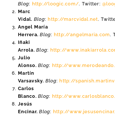
Blog
:
http://loogic.com/
. Twitter:
@loo
Marc
Vidal.
Blog
:
http://marcvidal.net
. Twitt
Angel María
Herrera.
Blog
:
http://angelmaria.com
. 
Iñaki
Arrola.
Blog
:
http://www.inakiarrola.c
Julio
Alonso.
Blog
:
http://www.merodeando
Martín
Varsavsky.
Blog
:
http://spanish.martin
Carlos
Blanco.
Blog
:
http://www.carlosblanc
Jesús
Encinar.
Blog
:
http://www.jesusencina