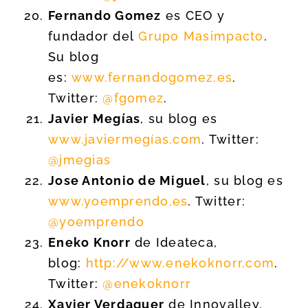
Fernando Gomez
es CEO y
fundador del
Grupo Masimpacto
.
Su blog
es:
www.fernandogomez.es
.
Twitter:
@fgomez
.
Javier Megías
, su blog es
www.javiermegías.com
. Twitter:
@jmegias
Jose Antonio de Miguel
, su blog es
www.yoemprendo.es
. Twitter:
@yoemprendo
Eneko Knorr
de Ideateca,
blog:
http://www.enekoknorr.com
.
Twitter:
@enekoknorr
Xavier Verdaguer
de Innovalley,