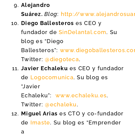
Alejandro
Suárez.
Blog
:
http://www.alejandrosua
Diego Ballesteros
es CEO y
fundador de
SinDelantal.com
. Su
blog es “Diego
Ballesteros”:
www.diegoballesteros.c
Twitter:
@diegoteca
.
Javier Echaleku
es CEO y fundador
de
Logocomunica
. Su blog es
“Javier
Echaleku”:
www.echaleku.es
.
Twitter:
@echaleku
.
Miguel Arias
es CTO y co-fundador
de
Imaste
. Su blog es “Emprender
a