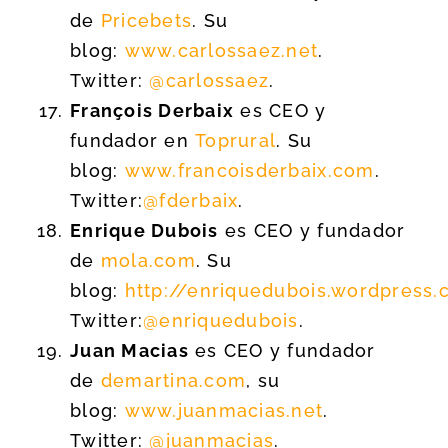
de
Pricebets
. Su
blog:
www.carlossaez.net
.
Twitter:
@carlossaez
.
François Derbaix
es CEO y
fundador en
Toprural
. Su
blog:
www.francoisderbaix.com
.
Twitter:
@fderbaix
.
Enrique Dubois
es CEO y fundador
de
mola.com
. Su
blog:
http://enriquedubois.wordpress
Twitter:
@enriquedubois
.
Juan Macias
es CEO y fundador
de
demartina.com
, su
blog:
www.juanmacias.net
.
Twitter:
@juanmacias
.