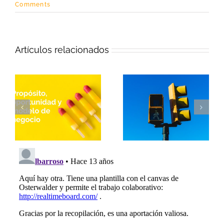
Comments
Artículos relacionados
Empieza tu
EDV©, nueva
l
modelo de
versión de una
negocio por el para
hoja de ruta para
qué, el propósito
innovar