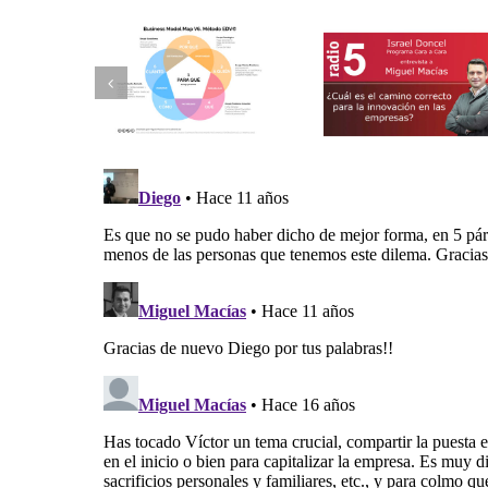
Innova en
 nueva
¿Cuál es el
modelo 
n de una
camino correcto
negoci
 ruta para
para la innovación
aportando v
novar
en las empresas?
tus clien