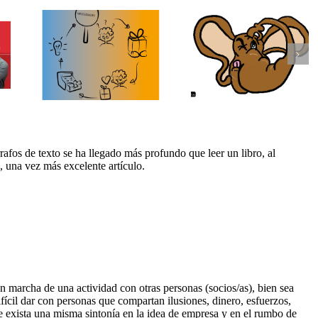
 tu
Lo más
de
importante en tu
Emprender, un
o
modelo de
aprendizaje lle
alor a
negocio es el POR
de fracasos
tes
QUÉ