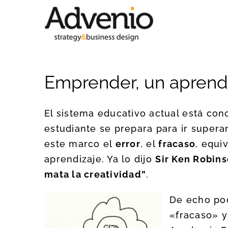
Saltar
al
contenido
Emprender, un aprendi
El sistema educativo actual está con
estudiante se prepara para ir superan
este marco el
error
, el
fracaso
, equi
aprendizaje. Ya lo dijo
Sir Ken Robin
mata la creatividad”
.
De echo pod
«fracaso» y