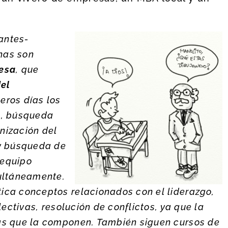
iantes-
nas son
esa
, que
del
eros días los
e, búsqueda
anización del
 y búsqueda de
 equipo
multáneamente.
ica conceptos relacionados con el liderazgo,
lectivas, resolución de conflictos, ya que la
as que la componen. También siguen cursos de