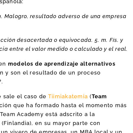
spañola:
 m. Malogro, resultado adverso de una empresa
 Acción desacertada o equivocada. 5. m. Fís. y
cia entre el valor medido o calculado y el real.
ten
modelos de aprendizaje alternativos
an y son el resultado de un proceso
?.
e sale el caso de
Tiimiakatemia
(
Team
zación que ha formado hasta el momento más
Team Academy está adscrito a la
 (Finlandia), en su mayor parte con
un vivero de empresas, un MBA local y un