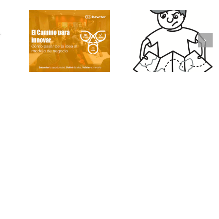
El riesgo y la
¿Cuál es el
para
incertidumbre al
camino correct
en
emprender: ¿lo
para la innovaci
ia
toleras o te
en las empresa
bloquea?