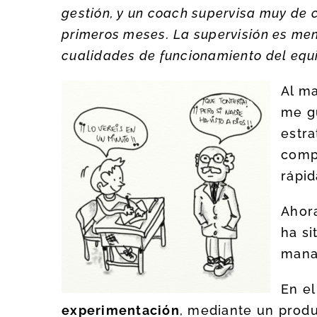
gestión, y un coach supervisa muy de c
primeros meses. La supervisión es me
cualidades de funcionamiento del equi
Al m
me g
estr
compl
rápid
Ahor
ha si
mana
En el
experimentación
, mediante un produ