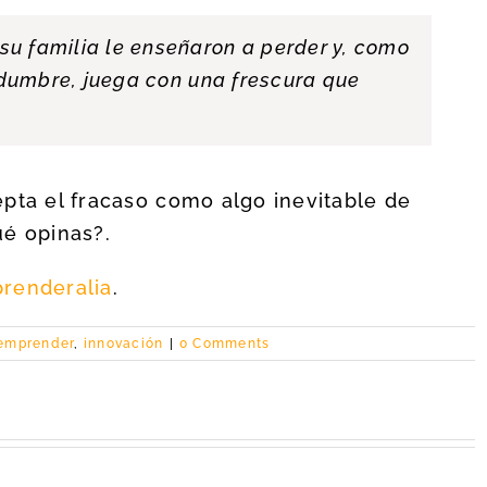
u familia le enseñaron a perder y, como
tidumbre, juega con una frescura que
pta el fracaso como algo inevitable de
ué opinas?.
renderalia
.
emprender
,
innovación
|
0 Comments