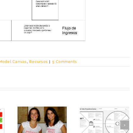
 Model Canvas
,
Recursos
|
5 Comments
Tu propuesta de
a la
valor desde el
¿Tu producto
archa:
cliente: Value
conviene o