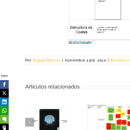
Por
Miguel Macías
|
noviembre 23rd, 2010
|
Business
Shares
Artículos relacionados
or humano,
De la idea 
e en el
El modelo de
puesta en m
lo de
negocio de