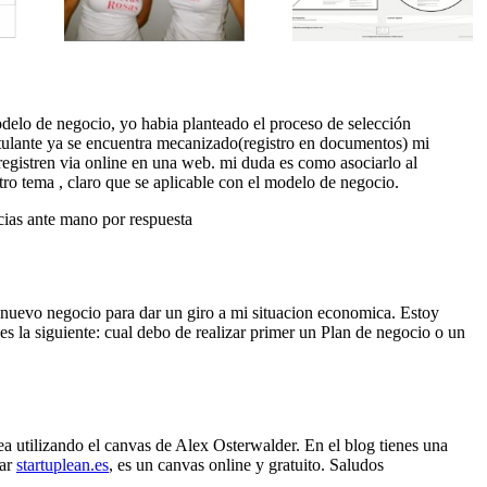
de
Proposition
enamora?
osas
Canvas