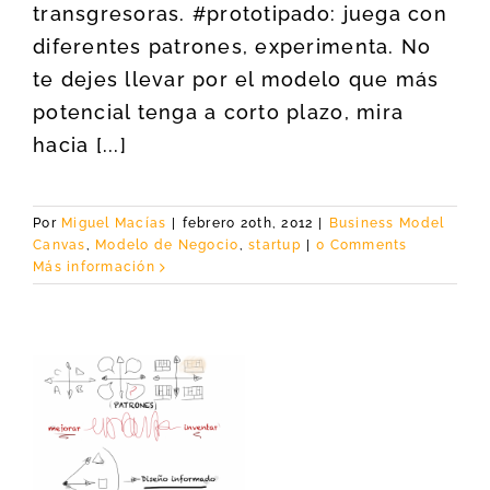
transgresoras. #prototipado: juega con
diferentes patrones, experimenta. No
te dejes llevar por el modelo que más
potencial tenga a corto plazo, mira
hacia [...]
Por
Miguel Macías
|
febrero 20th, 2012
|
Business Model
Canvas
,
Modelo de Negocio
,
startup
|
0 Comments
Más información
e
 y