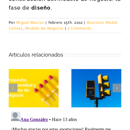
fase de
diseño
.
Por
Miguel Macías
|
febrero 15th, 2012
|
Business Model
Canvas
,
Modelo de Negocio
|
2 Comments
Artículos relacionados
Empieza tu
EDV©, nueva
l
modelo de
versión de una
negocio por el para
hoja de ruta para
qué, el propósito
innovar