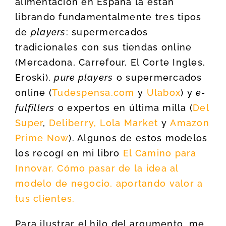
alimentación en España la están
librando fundamentalmente tres tipos
de
players
: supermercados
tradicionales con sus tiendas online
(Mercadona, Carrefour, El Corte Ingles,
Eroski),
pure players
o supermercados
online (
Tudespensa.com
y
Ulabox
) y
e-
fulfillers
o expertos en última milla (
Del
Super
,
Deliberry,
Lola Market
y
Amazon
Prime Now
). Algunos de estos modelos
los recogí en mi libro
El Camino para
Innovar. Cómo pasar de la idea al
modelo de negocio, aportando valor a
tus clientes.
Para ilustrar el hilo del argumento, me