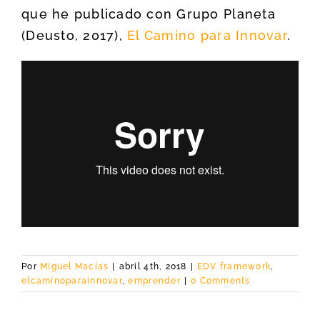
que he publicado con Grupo Planeta
(Deusto, 2017),
El Camino para Innovar
.
Por
Miguel Macías
|
abril 4th, 2018
|
EDV framework
,
elcaminoparainnovar
,
emprender
|
0 Comments