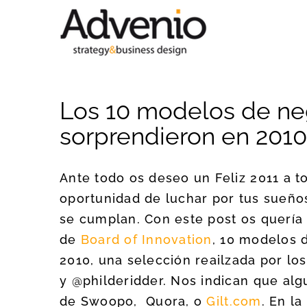
Saltar
al
contenido
Los 10 modelos de n
sorprendieron en 2010
Ante todo os deseo un Feliz 2011 a t
oportunidad de luchar por tus sueño
se cumplan. Con este post os quería
de
Board of Innovation
, 10 modelos 
2010, una selección reailzada por l
y @philderidder. Nos indican que al
de Swoopo, Quora, o
Gilt.com
. En l