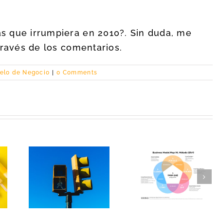
s que irrumpiera en 2010?. Sin duda, me
través de los comentarios.
elo de Negocio
|
0 Comments
tu
Diseñando
EDV©, nueva
de
experimentos
versión de una
r el
para innovar:
hoja de ruta para
 el
impacto, confian
innovar
to
y facilidad