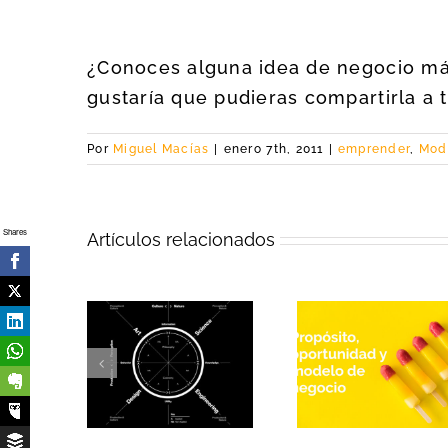
¿Conoces alguna idea de negocio má
gustaría que pudieras compartirla a 
Por
Miguel Macías
|
enero 7th, 2011
|
emprender
,
Mod
Shares
Artículos relacionados
Empieza 
idación de
El propósito, la
modelo 
inas como
oportunidad y el
negocio po
para la
modelo de
para qué,
vación
negocio
propósi