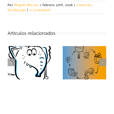
Por
Miguel Macías
|
febrero 27th, 2016
|
Creación
,
EDVdesign
|
0 Comments
Artículos relacionados
Design Thinking
Innova en tu
para la
co
modelo de
transformación
u
negocio aportando
digital de tu
valor a tus clientes
modelo de
negocio