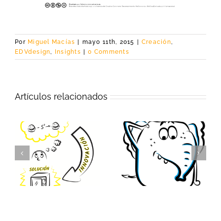
Por
Miguel Macías
|
mayo 11th, 2015
|
Creación
,
EDVdesign
,
Insights
|
0 Comments
Artículos relacionados
us
Cómo aplicar
Innova en tu
o
análisis estratégico
modelo de
para innovar en tu
negocio aportando
empresa
valor a tus clientes