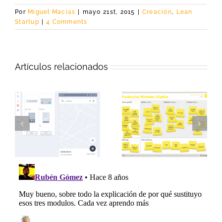
Por
Miguel Macías
|
mayo 21st, 2015
|
Creación
,
Lean
Startup
|
4 Comments
Artículos relacionados
Claves para
El producto
ra
emprender: crea tu
mínimo viable:
solución a partir de
equilibrio entre
los problemas de
deseable y factible
tus clientes