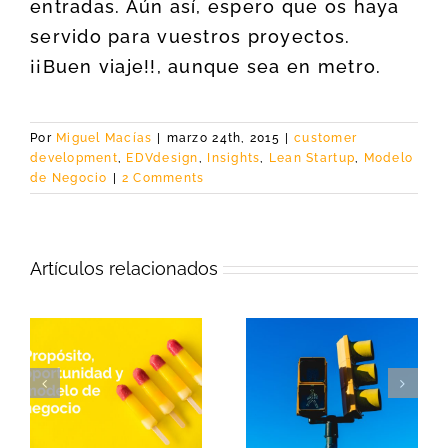
entradas. Aún así, espero que os haya
servido para vuestros proyectos.
¡¡Buen viaje!!, aunque sea en metro.
Por
Miguel Macías
|
marzo 24th, 2015
|
customer
development
,
EDVdesign
,
Insights
,
Lean Startup
,
Modelo
de Negocio
|
2 Comments
Artículos relacionados
Empieza tu
EDV©, nueva
l
modelo de
versión de una
negocio por el para
hoja de ruta para
qué, el propósito
innovar