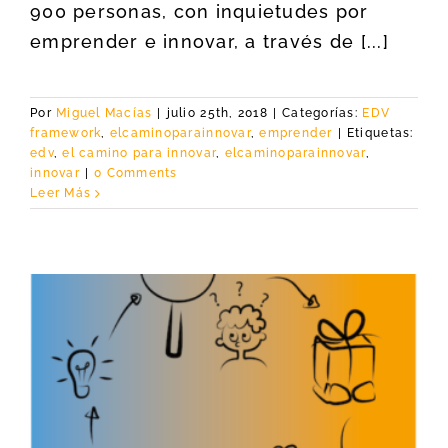
900 personas, con inquietudes por
emprender e innovar, a través de [...]
Por
Miguel Macías
|
julio 25th, 2018
|
Categorías:
EDV
framework
,
elcaminoparainnovar
,
emprender
|
Etiquetas:
edv
,
el camino para innovar
,
elcaminoparainnovar
,
innovar
|
0 Comments
Leer Más