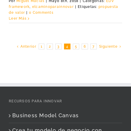
Por
Miguel Macías
|
mayo 8th, 2018
|
Categorías:
EDV
framework
,
elcaminoparainnovar
|
Etiquetas:
propuesta
de valor
|
0 Comments
Leer Más
Anterior
1
2
3
4
5
6
7
Siguiente
RECURSOS PARA INNOVAR
Business Model Canvas
Crea tu modelo de negocio con